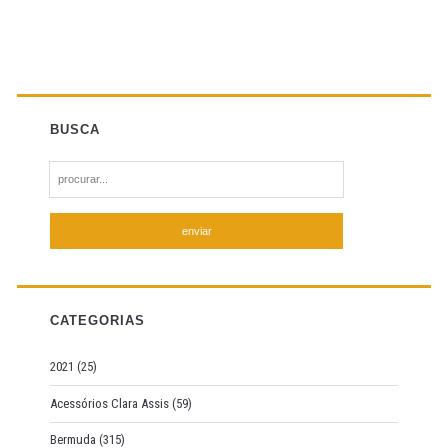
BUSCA
S
e
a
r
c
h
f
CATEGORIAS
o
r
2021
(25)
:
Acessórios Clara Assis
(59)
Bermuda
(315)