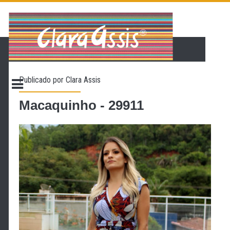
PÁGINA INICIAL
LOJA VIRTUAL
ONDE ENCONTRAR
Publicado por
Clara Assis
CONTATO
PROMOÇÃO
Macaquinho - 29911
NOSSA HISTÓRIA