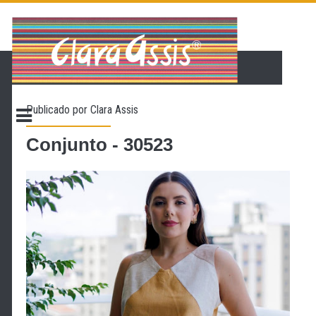
PÁGINA INICIAL
LOJA VIRTUAL
ONDE ENCONTRAR
Publicado por
Clara Assis
CONTATO
PROMOÇÃO
Conjunto - 30523
NOSSA HISTÓRIA