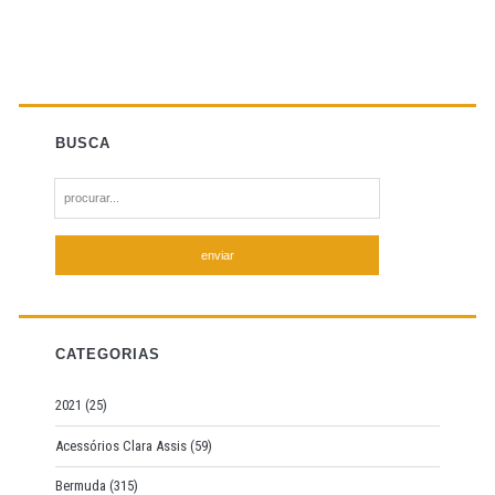
BUSCA
S
e
a
r
c
h
f
CATEGORIAS
o
r
2021
(25)
:
Acessórios Clara Assis
(59)
Bermuda
(315)