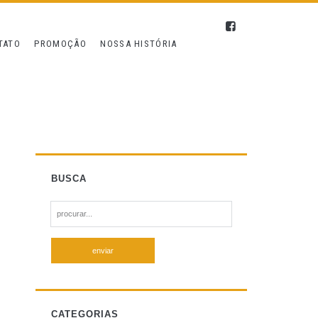
TATO
PROMOÇÃO
NOSSA HISTÓRIA
BUSCA
S
e
a
r
c
h
f
CATEGORIAS