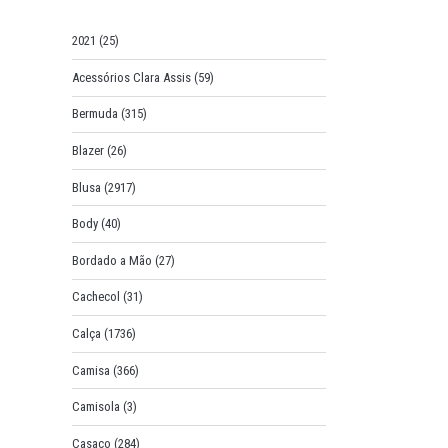
o
r
2021
(25)
:
Acessórios Clara Assis
(59)
Bermuda
(315)
Blazer
(26)
Blusa
(2917)
Body
(40)
Bordado a Mão
(27)
Cachecol
(31)
Calça
(1736)
Camisa
(366)
Camisola
(3)
Casaco
(284)