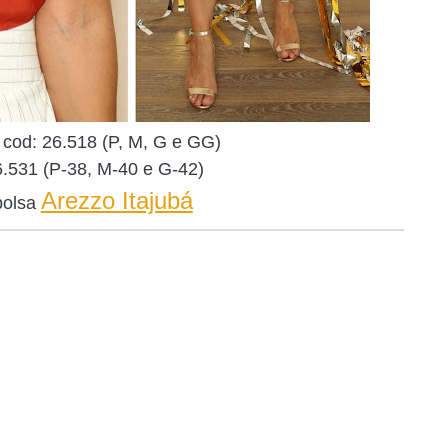
 cod: 26.518
(P, M, G e GG)
6.531
(P-38, M-40 e G-42)
Arezzo Itajubá
bolsa