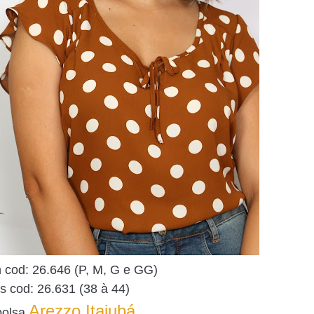
n cod: 26.646
(P, M, G e GG)
s cod: 26.631
(38 à 44)
Arezzo Itajubá
bolsa