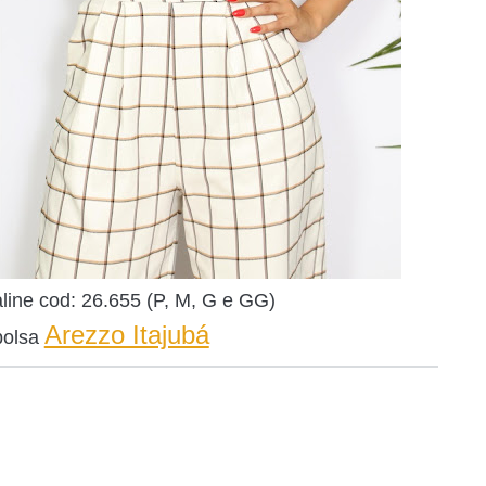
ine cod: 26.655
(P, M, G e GG)
Arezzo Itajubá
bolsa