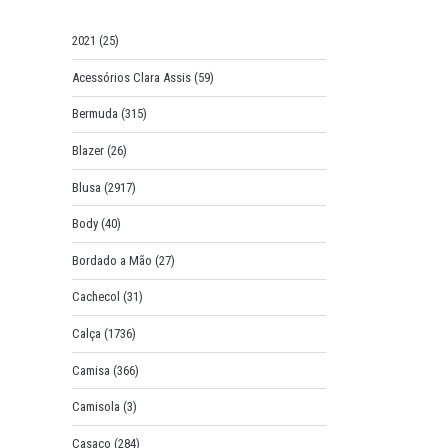
o
r
2021
(25)
:
Acessórios Clara Assis
(59)
Bermuda
(315)
Blazer
(26)
Blusa
(2917)
Body
(40)
Bordado a Mão
(27)
Cachecol
(31)
Calça
(1736)
Camisa
(366)
Camisola
(3)
Casaco
(284)