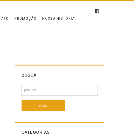
TATO
PROMOÇÃO
NOSSA HISTÓRIA
BUSCA
S
e
a
r
c
h
f
CATEGORIAS