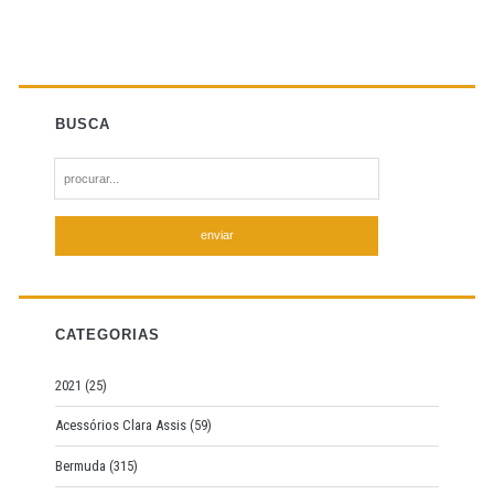
BUSCA
S
e
a
r
c
h
f
CATEGORIAS
o
r
2021
(25)
:
Acessórios Clara Assis
(59)
Bermuda
(315)