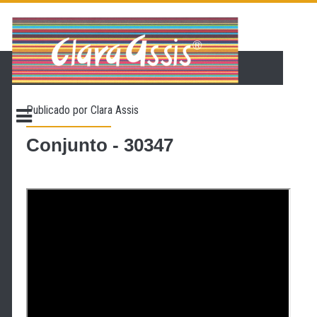
PÁGINA INICIAL
LOJA VIRTUAL
ONDE ENCONTRAR
Publicado por
Clara Assis
CONTATO
PROMOÇÃO
Conjunto - 30347
NOSSA HISTÓRIA