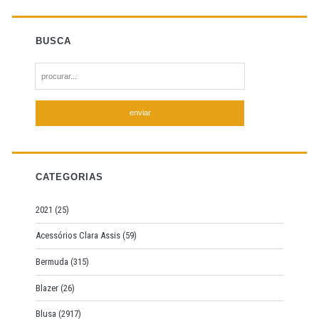
BUSCA
S
e
a
r
c
h
f
CATEGORIAS
o
r
2021
(25)
:
Acessórios Clara Assis
(59)
Bermuda
(315)
Blazer
(26)
Blusa
(2917)