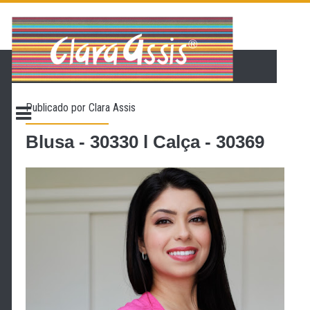
PÁGINA INICIAL
LOJA VIRTUAL
ONDE ENCONTRAR
Publicado por
Clara Assis
CONTATO
PROMOÇÃO
Blusa - 30330 l Calça - 30369
NOSSA HISTÓRIA