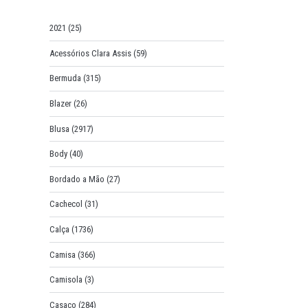
o
r
2021
(25)
:
Acessórios Clara Assis
(59)
Bermuda
(315)
Blazer
(26)
Blusa
(2917)
Body
(40)
Bordado a Mão
(27)
Cachecol
(31)
Calça
(1736)
Camisa
(366)
Camisola
(3)
Casaco
(284)