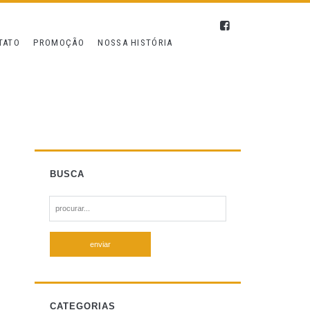
TATO
PROMOÇÃO
NOSSA HISTÓRIA
BUSCA
S
e
a
r
c
h
f
CATEGORIAS