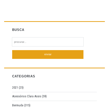
BUSCA
S
e
a
r
c
h
f
CATEGORIAS
o
r
2021
(25)
:
Acessórios Clara Assis
(59)
Bermuda
(315)