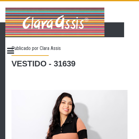
PÁGINA INICIAL
LOJA VIRTUAL
ONDE ENCONTRAR
Publicado por
Clara Assis
CONTATO
PROMOÇÃO
VESTIDO - 31639
NOSSA HISTÓRIA