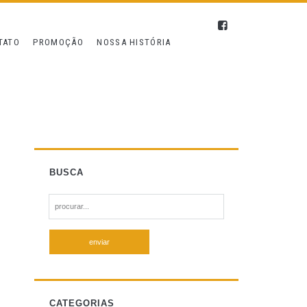
TATO
PROMOÇÃO
NOSSA HISTÓRIA
BUSCA
S
e
a
r
c
h
f
CATEGORIAS