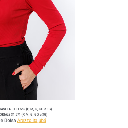
NELADO 31.559 (P, M, G, GG e 3G)
RIALE 31.571 (P, M, G, GG e 3G)
 e Bolsa
Arezzo Itajubá