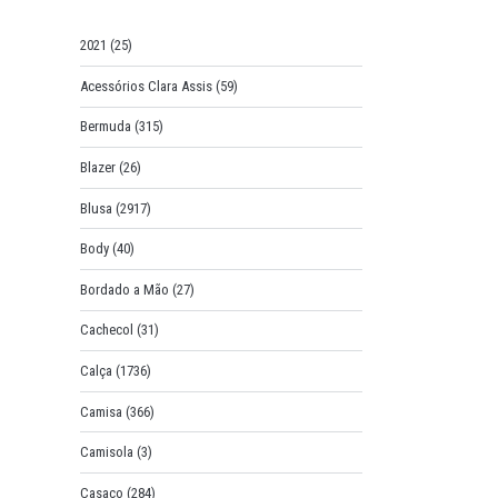
o
r
2021
(25)
:
Acessórios Clara Assis
(59)
Bermuda
(315)
Blazer
(26)
Blusa
(2917)
Body
(40)
Bordado a Mão
(27)
Cachecol
(31)
Calça
(1736)
Camisa
(366)
Camisola
(3)
Casaco
(284)