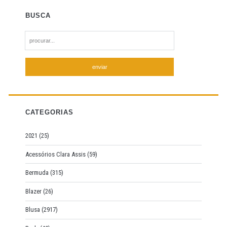
BUSCA
S
e
a
r
c
h
f
CATEGORIAS
o
r
2021
(25)
:
Acessórios Clara Assis
(59)
Bermuda
(315)
Blazer
(26)
Blusa
(2917)