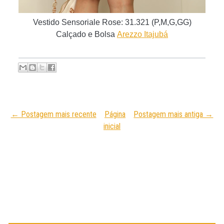
Vestido Sensoriale Rose
:
31.321 (P,M,G,GG)
C
alçado e Bolsa
Arezzo Itajubá
← Postagem mais recente
Página
Postagem mais antiga →
inicial