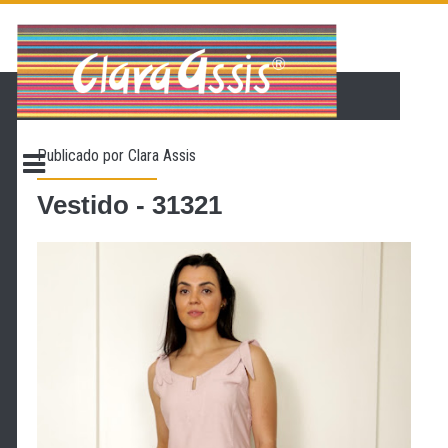
PÁGINA INICIAL
LOJA VIRTUAL
ONDE ENCONTRAR
Publicado por
Clara Assis
CONTATO
PROMOÇÃO
Vestido - 31321
NOSSA HISTÓRIA