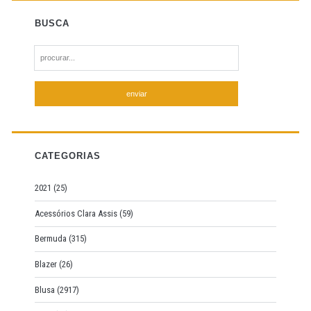
BUSCA
S
e
a
r
c
h
f
CATEGORIAS
o
r
2021
(25)
:
Acessórios Clara Assis
(59)
Bermuda
(315)
Blazer
(26)
Blusa
(2917)