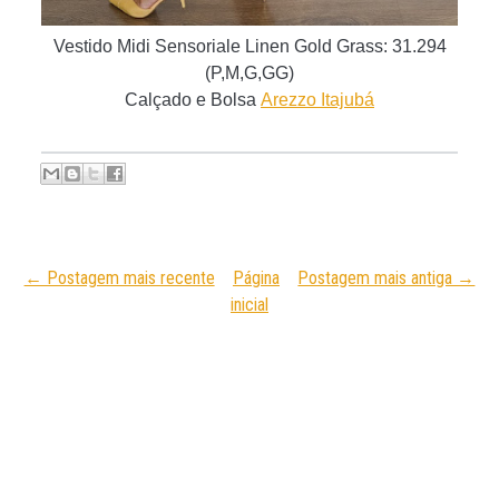
Vestido Midi Sensoriale Linen Gold Grass
:
31.294
(P,M,G,GG)
C
alçado e Bolsa
Arezzo Itajubá
← Postagem mais recente
Página
Postagem mais antiga →
inicial