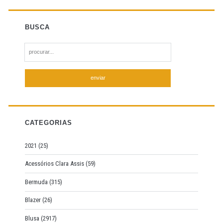
BUSCA
S
e
a
r
c
h
f
CATEGORIAS
o
r
2021
(25)
:
Acessórios Clara Assis
(59)
Bermuda
(315)
Blazer
(26)
Blusa
(2917)