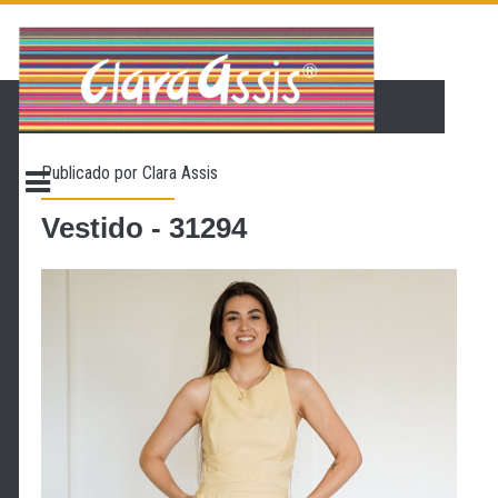
PÁGINA INICIAL
LOJA VIRTUAL
ONDE ENCONTRAR
Publicado por
Clara Assis
CONTATO
PROMOÇÃO
Vestido - 31294
NOSSA HISTÓRIA