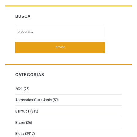
BUSCA
S
e
a
r
c
h
f
CATEGORIAS
o
r
2021
(25)
:
Acessórios Clara Assis
(59)
Bermuda
(315)
Blazer
(26)
Blusa
(2917)