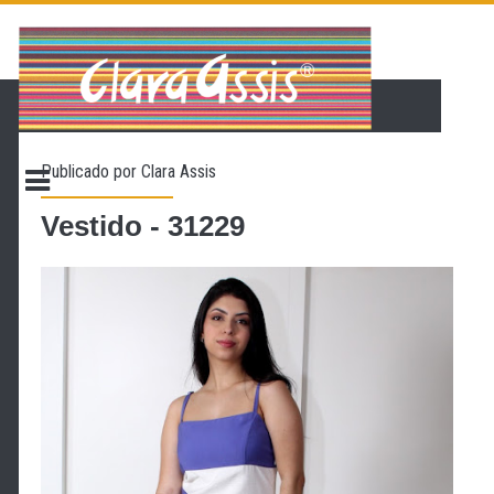
PÁGINA INICIAL
LOJA VIRTUAL
ONDE ENCONTRAR
Publicado por
Clara Assis
CONTATO
PROMOÇÃO
Vestido - 31229
NOSSA HISTÓRIA