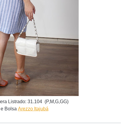
era Listrado
:
31.104 (P,M,G,GG)
 e Bolsa
Arezzo Itajubá