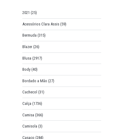
o
r
2021
(25)
:
Acessórios Clara Assis
(59)
Bermuda
(315)
Blazer
(26)
Blusa
(2917)
Body
(40)
Bordado a Mão
(27)
Cachecol
(31)
Calça
(1736)
Camisa
(366)
Camisola
(3)
Casaco
(284)