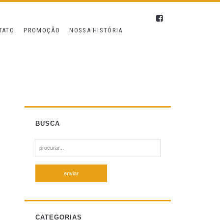
TATO
PROMOÇÃO
NOSSA HISTÓRIA
BUSCA
S
e
a
r
c
h
f
CATEGORIAS