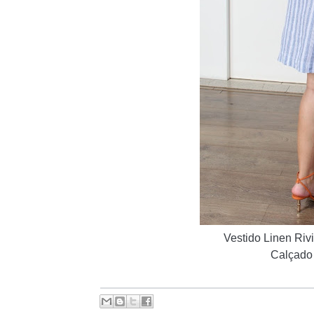
Vestido
Linen Rivi
C
alçado