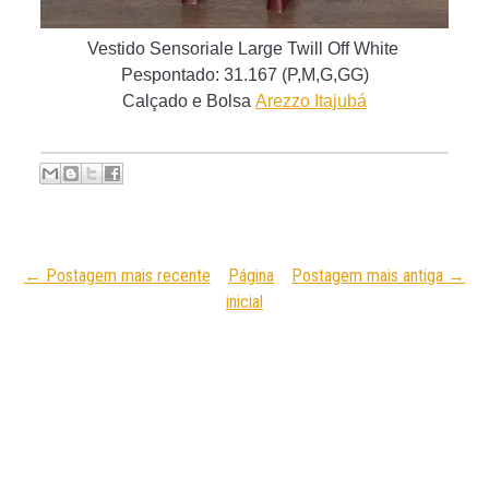
Vestido Sensoriale Large Twill Off White
Pespontado
:
31.167 (P,M,G,GG)
C
alçado e Bolsa
Arezzo Itajubá
← Postagem mais recente
Página
Postagem mais antiga →
inicial