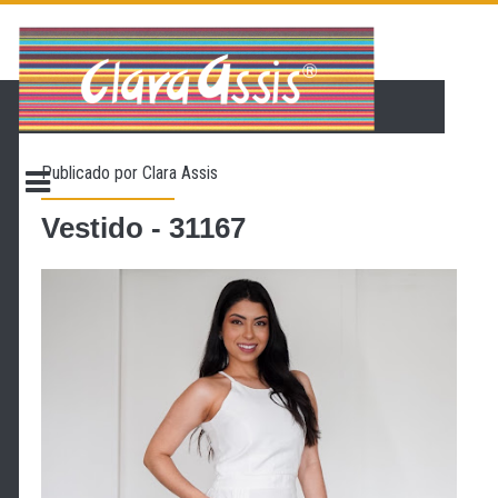
PÁGINA INICIAL
LOJA VIRTUAL
ONDE ENCONTRAR
Publicado por
Clara Assis
CONTATO
PROMOÇÃO
Vestido - 31167
NOSSA HISTÓRIA