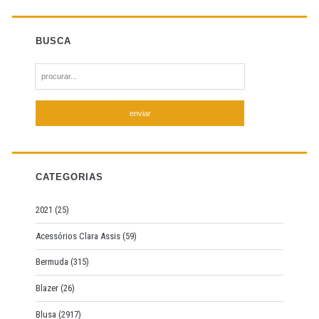
BUSCA
S
e
a
r
c
h
f
CATEGORIAS
o
r
2021
(25)
:
Acessórios Clara Assis
(59)
Bermuda
(315)
Blazer
(26)
Blusa
(2917)