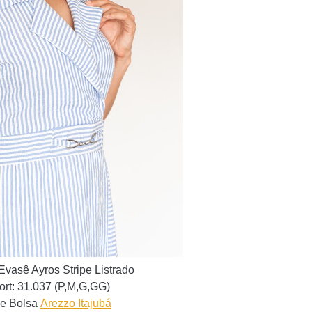
Evasê Ayros Stripe Listrado
ort
:
31.037 (P,M,G,GG)
 e Bolsa
Arezzo Itajubá