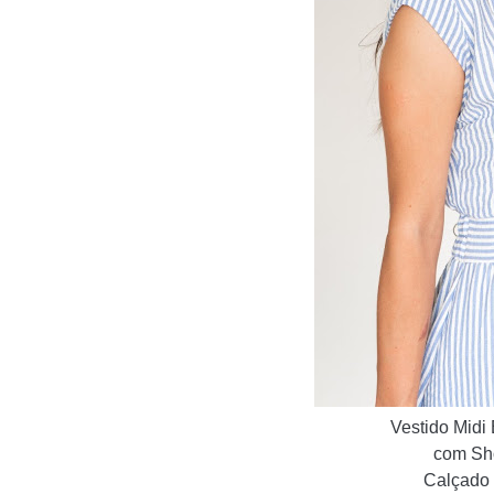
Vestido Midi 
com Sh
C
alçado