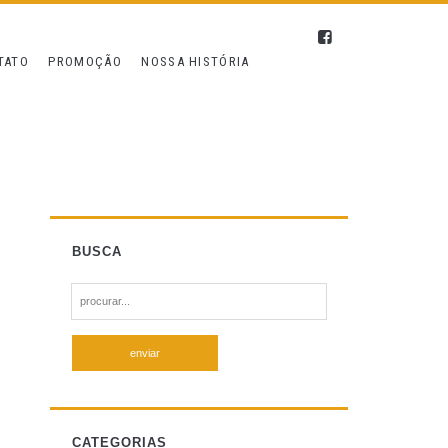
TATO
PROMOÇÃO
NOSSA HISTÓRIA
BUSCA
S
e
a
r
c
h
f
CATEGORIAS