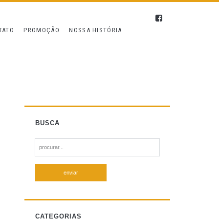
TATO
PROMOÇÃO
NOSSA HISTÓRIA
BUSCA
S
e
a
r
c
h
f
CATEGORIAS