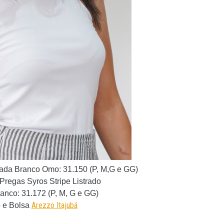
lada Branco Omo
:
31.150 (P, M,G e GG)
Pregas Syros Stripe Listrado
ranco
: 31.172 (P, M, G e GG)
Arezzo Itajubá
 e Bolsa