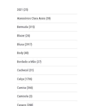
o
r
2021
(25)
:
Acessórios Clara Assis
(59)
Bermuda
(315)
Blazer
(26)
Blusa
(2917)
Body
(40)
Bordado a Mão
(27)
Cachecol
(31)
Calça
(1736)
Camisa
(366)
Camisola
(3)
Casaco
(284)