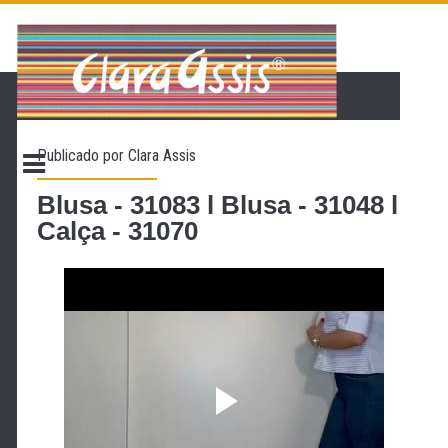
PÁGINA INICIAL
LOJA VIRTUAL
ONDE ENCONTRAR
Publicado por
Clara Assis
CONTATO
PROMOÇÃO
Blusa - 31083 l Blusa - 31048 l
Calça - 31070
NOSSA HISTÓRIA