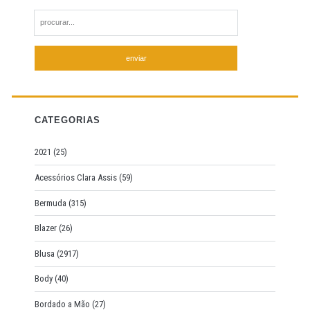
S
e
a
r
c
h
f
CATEGORIAS
o
r
2021
(25)
:
Acessórios Clara Assis
(59)
Bermuda
(315)
Blazer
(26)
Blusa
(2917)
Body
(40)
Bordado a Mão
(27)