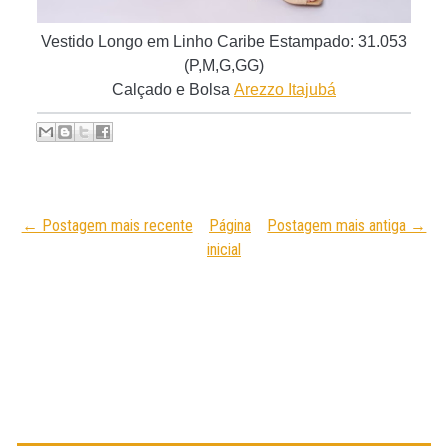
Vestido Longo em Linho Caribe Estampado
:
31.053
(P,M,G,GG)
C
alçado e Bolsa
Arezzo Itajubá
← Postagem mais recente
Página
Postagem mais antiga →
inicial