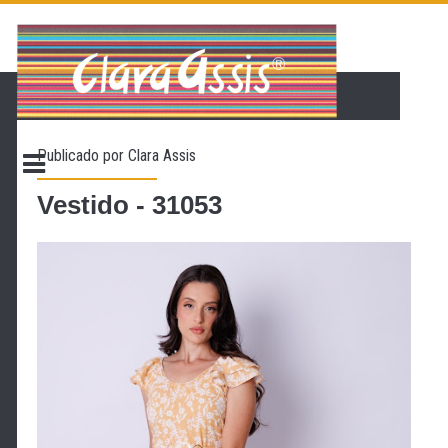
PÁGINA INICIAL
LOJA VIRTUAL
ONDE ENCONTRAR
Publicado por
Clara Assis
CONTATO
PROMOÇÃO
Vestido - 31053
NOSSA HISTÓRIA