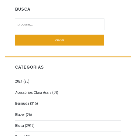
BUSCA
S
e
a
r
c
h
f
CATEGORIAS
o
r
2021
(25)
:
Acessórios Clara Assis
(59)
Bermuda
(315)
Blazer
(26)
Blusa
(2917)