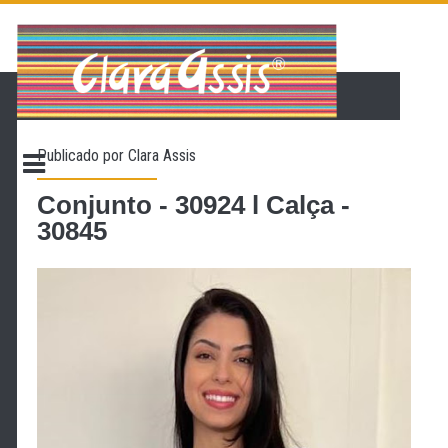
PÁGINA INICIAL
LOJA VIRTUAL
ONDE ENCONTRAR
Publicado por
Clara Assis
CONTATO
PROMOÇÃO
Conjunto - 30924 l Calça -
30845
NOSSA HISTÓRIA