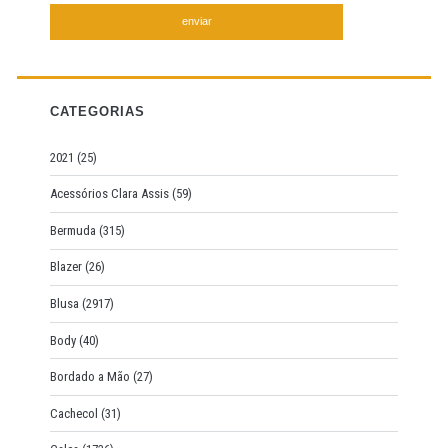
a
r
c
h
f
CATEGORIAS
o
r
2021
(25)
:
Acessórios Clara Assis
(59)
Bermuda
(315)
Blazer
(26)
Blusa
(2917)
Body
(40)
Bordado a Mão
(27)
Cachecol
(31)