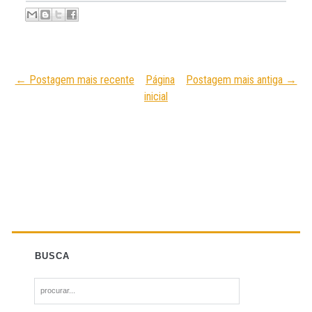
← Postagem mais recente
Página
Postagem mais antiga →
inicial
BUSCA
S
e