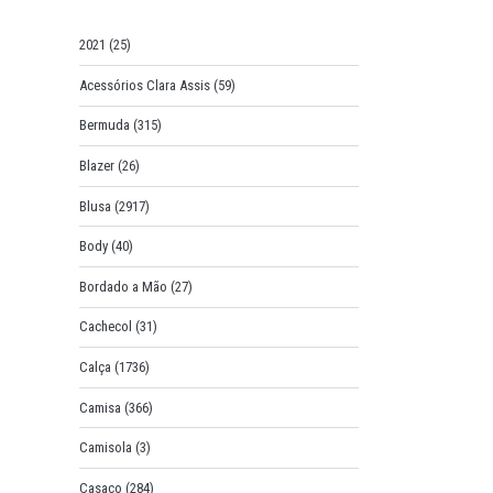
o
r
2021
(25)
:
Acessórios Clara Assis
(59)
Bermuda
(315)
Blazer
(26)
Blusa
(2917)
Body
(40)
Bordado a Mão
(27)
Cachecol
(31)
Calça
(1736)
Camisa
(366)
Camisola
(3)
Casaco
(284)