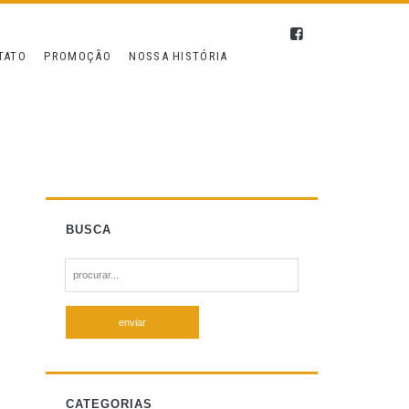
TATO
PROMOÇÃO
NOSSA HISTÓRIA
BUSCA
S
e
a
r
c
h
f
CATEGORIAS