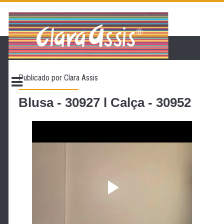
PÁGINA INICIAL
LOJA VIRTUAL
ONDE ENCONTRAR
Publicado por
Clara Assis
CONTATO
PROMOÇÃO
Blusa - 30927 l Calça - 30952
NOSSA HISTÓRIA