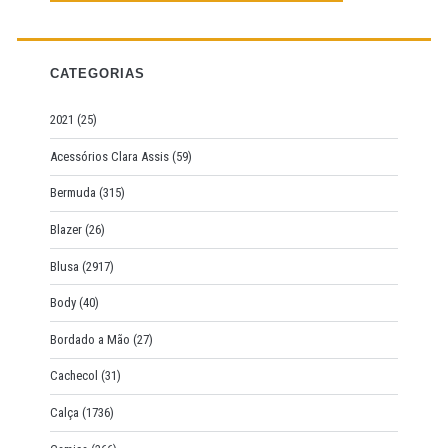
c
h
f
CATEGORIAS
o
r
2021
(25)
:
Acessórios Clara Assis
(59)
Bermuda
(315)
Blazer
(26)
Blusa
(2917)
Body
(40)
Bordado a Mão
(27)
Cachecol
(31)
Calça
(1736)