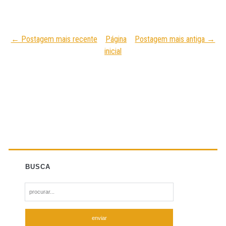
← Postagem mais recente
Página
Postagem mais antiga →
inicial
BUSCA
S
e
a
r