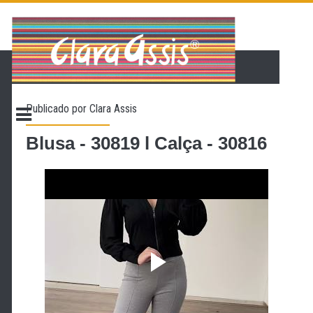
PÁGINA INICIAL
LOJA VIRTUAL
ONDE ENCONTRAR
Publicado por
Clara Assis
CONTATO
PROMOÇÃO
Blusa - 30819 l Calça - 30816
NOSSA HISTÓRIA