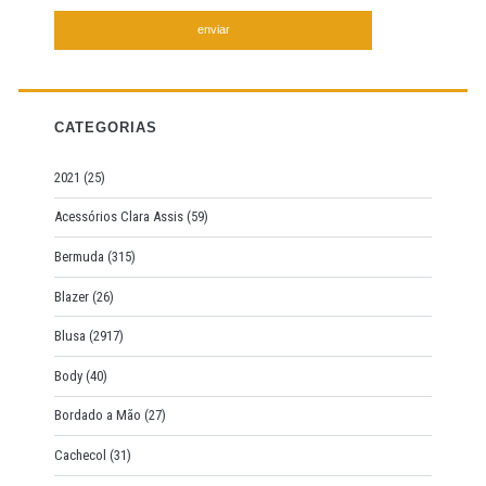
a
r
c
h
f
CATEGORIAS
o
r
2021
(25)
:
Acessórios Clara Assis
(59)
Bermuda
(315)
Blazer
(26)
Blusa
(2917)
Body
(40)
Bordado a Mão
(27)
Cachecol
(31)