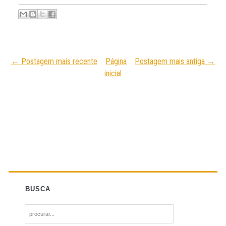
← Postagem mais recente
Página
Postagem mais antiga →
inicial
BUSCA
S
e