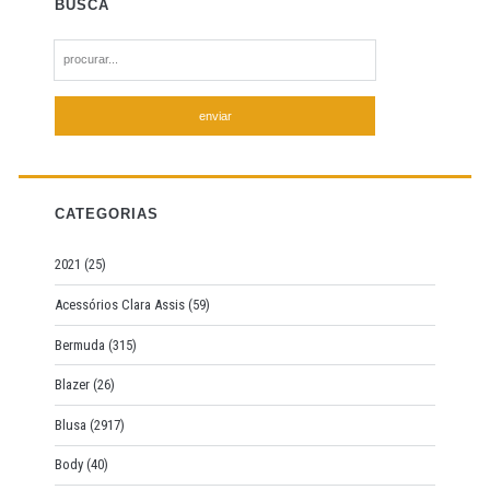
BUSCA
S
e
a
r
c
h
f
CATEGORIAS
o
r
2021
(25)
:
Acessórios Clara Assis
(59)
Bermuda
(315)
Blazer
(26)
Blusa
(2917)
Body
(40)