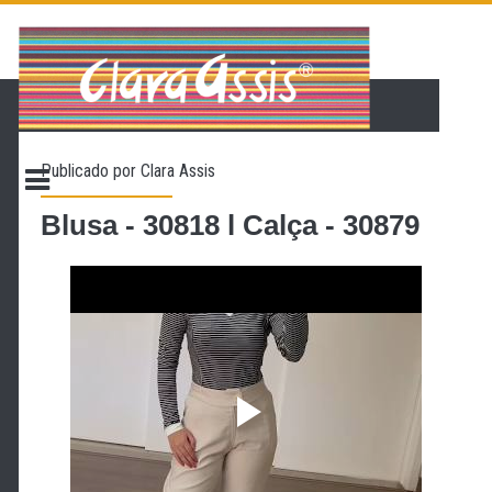
PÁGINA INICIAL
LOJA VIRTUAL
ONDE ENCONTRAR
Publicado por
Clara Assis
CONTATO
PROMOÇÃO
Blusa - 30818 l Calça - 30879
NOSSA HISTÓRIA