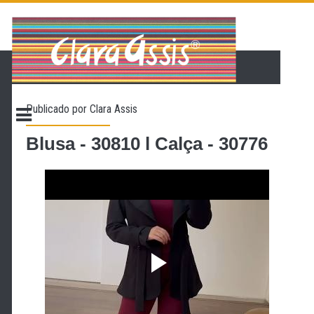
PÁGINA INICIAL
LOJA VIRTUAL
ONDE ENCONTRAR
Publicado por
Clara Assis
CONTATO
PROMOÇÃO
Blusa - 30810 l Calça - 30776
NOSSA HISTÓRIA