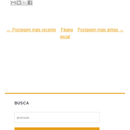
← Postagem mais recente
Página
Postagem mais antiga →
inicial
BUSCA
S
e
a