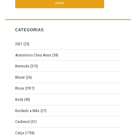
r
c
h
f
CATEGORIAS
o
r
2021
(25)
:
Acessórios Clara Assis
(59)
Bermuda
(315)
Blazer
(26)
Blusa
(2917)
Body
(40)
Bordado a Mão
(27)
Cachecol
(31)
Calça
(1736)