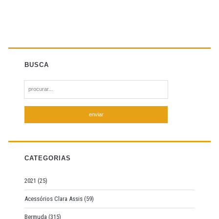
BUSCA
S
e
a
r
c
h
f
CATEGORIAS
o
r
2021
(25)
:
Acessórios Clara Assis
(59)
Bermuda
(315)