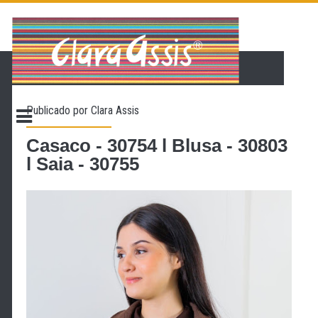
PÁGINA INICIAL
LOJA VIRTUAL
ONDE ENCONTRAR
Publicado por
Clara Assis
CONTATO
PROMOÇÃO
Casaco - 30754 l Blusa - 30803
l Saia - 30755
NOSSA HISTÓRIA