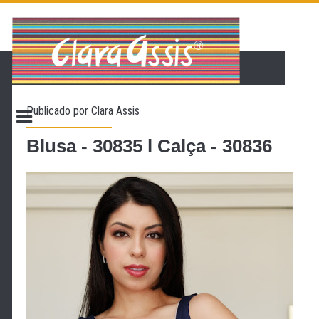
PÁGINA INICIAL
LOJA VIRTUAL
ONDE ENCONTRAR
Publicado por
Clara Assis
CONTATO
PROMOÇÃO
Blusa - 30835 l Calça - 30836
NOSSA HISTÓRIA