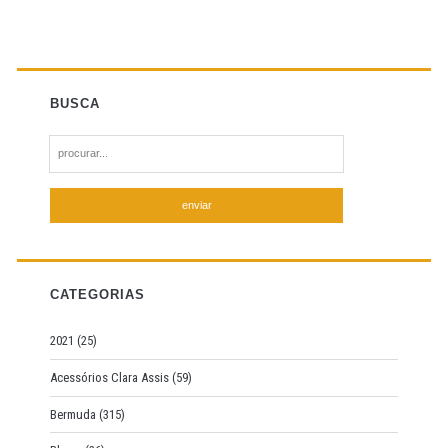
BUSCA
S
e
a
r
c
h
f
CATEGORIAS
o
r
2021
(25)
:
Acessórios Clara Assis
(59)
Bermuda
(315)