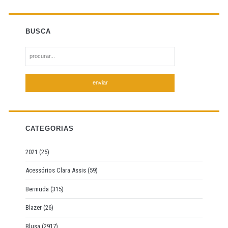
BUSCA
S
e
a
r
c
h
f
CATEGORIAS
o
r
2021
(25)
:
Acessórios Clara Assis
(59)
Bermuda
(315)
Blazer
(26)
Blusa
(2917)