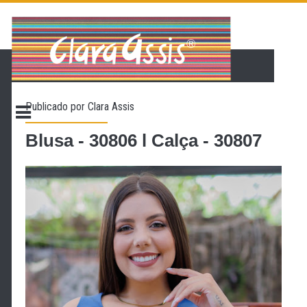
PÁGINA INICIAL
LOJA VIRTUAL
ONDE ENCONTRAR
Publicado por
Clara Assis
CONTATO
PROMOÇÃO
Blusa - 30806 l Calça - 30807
NOSSA HISTÓRIA