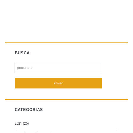
BUSCA
S
e
a
r
c
h
f
CATEGORIAS
o
r
2021
(25)
: