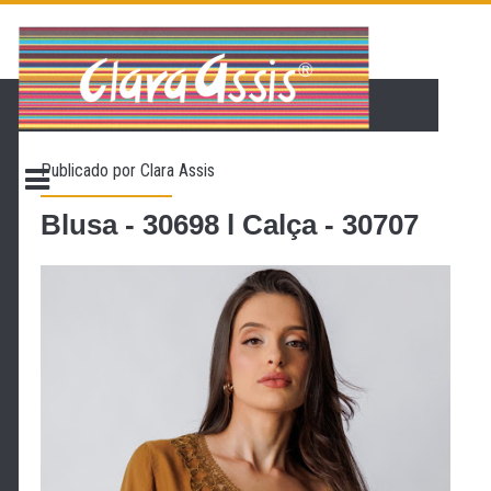
PÁGINA INICIAL
LOJA VIRTUAL
ONDE ENCONTRAR
Publicado por
Clara Assis
CONTATO
PROMOÇÃO
Blusa - 30698 l Calça - 30707
NOSSA HISTÓRIA