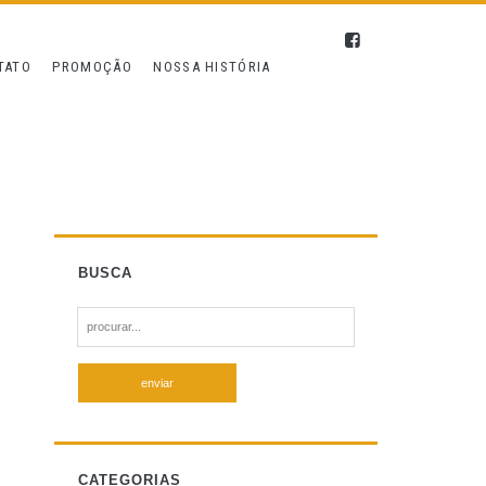
TATO
PROMOÇÃO
NOSSA HISTÓRIA
BUSCA
S
e
a
r
c
h
f
CATEGORIAS