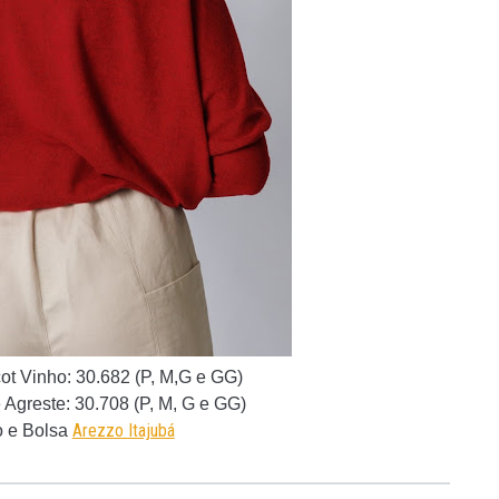
cot Vinho
:
30.682 (P, M,G e GG)
 Agreste
: 30.708 (P, M, G e GG)
Arezzo Itajubá
 e Bolsa