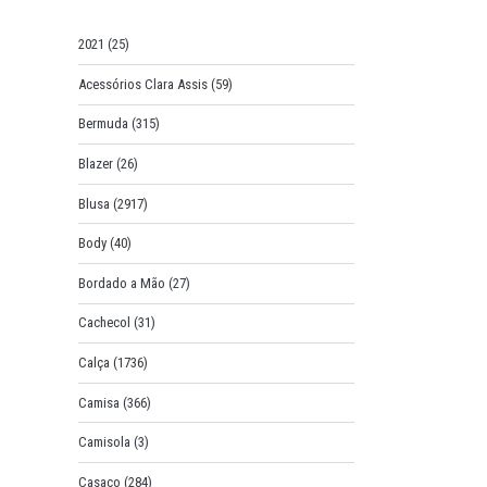
o
r
2021
(25)
:
Acessórios Clara Assis
(59)
Bermuda
(315)
Blazer
(26)
Blusa
(2917)
Body
(40)
Bordado a Mão
(27)
Cachecol
(31)
Calça
(1736)
Camisa
(366)
Camisola
(3)
Casaco
(284)