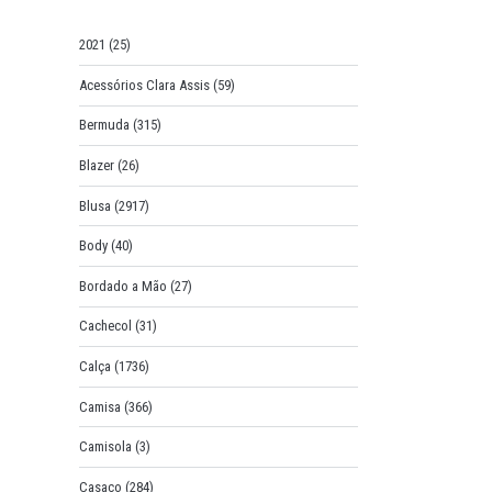
o
r
2021
(25)
:
Acessórios Clara Assis
(59)
Bermuda
(315)
Blazer
(26)
Blusa
(2917)
Body
(40)
Bordado a Mão
(27)
Cachecol
(31)
Calça
(1736)
Camisa
(366)
Camisola
(3)
Casaco
(284)