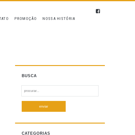
TATO
PROMOÇÃO
NOSSA HISTÓRIA
BUSCA
S
e
a
r
c
h
f
CATEGORIAS