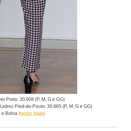
er Preto
: 30.608 (P, M, G e GG)
adrez Pied-de-Poule
: 30.665 (P, M, G e GG)
Arezzo Itajubá
 e Bolsa