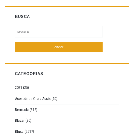
BUSCA
S
e
a
r
c
h
f
CATEGORIAS
o
r
2021
(25)
:
Acessórios Clara Assis
(59)
Bermuda
(315)
Blazer
(26)
Blusa
(2917)