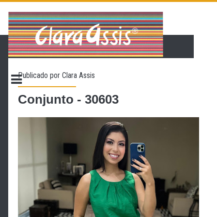
PÁGINA INICIAL
LOJA VIRTUAL
ONDE ENCONTRAR
Publicado por
Clara Assis
CONTATO
PROMOÇÃO
Conjunto - 30603
NOSSA HISTÓRIA