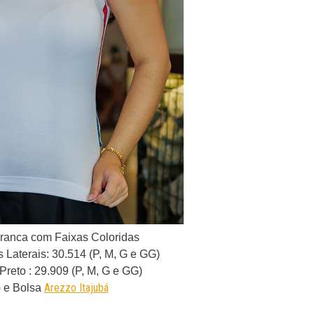
ranca com Faixas Coloridas
 Laterais
: 30.514 (P, M, G e GG)
 Preto
: 29.909 (P, M, G e GG)
Arezzo Itajubá
 e Bolsa