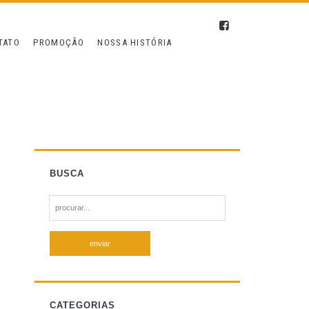
TATO
PROMOÇÃO
NOSSA HISTÓRIA
BUSCA
S
e
a
r
c
h
f
CATEGORIAS