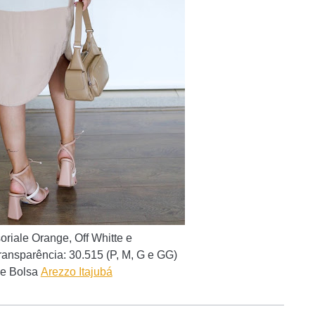
oriale Orange, Off Whitte e
transparência
: 30.515 (P, M, G e GG)
 e Bolsa
Arezzo Itajubá