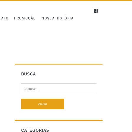
TATO
PROMOÇÃO
NOSSA HISTÓRIA
BUSCA
S
e
a
r
c
h
f
CATEGORIAS