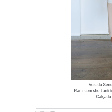
Vestido Sens
Rami com short anti 
C
alçado