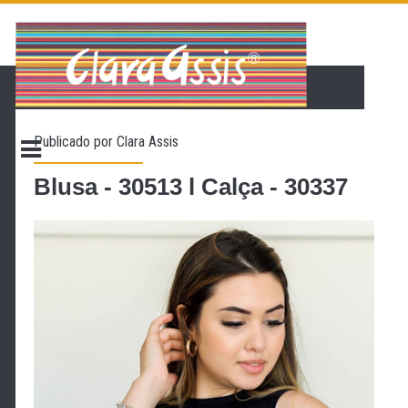
PÁGINA INICIAL
LOJA VIRTUAL
ONDE ENCONTRAR
Publicado por
Clara Assis
CONTATO
PROMOÇÃO
Blusa - 30513 l Calça - 30337
NOSSA HISTÓRIA