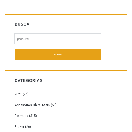
BUSCA
S
e
a
r
c
h
f
CATEGORIAS
o
r
2021
(25)
:
Acessórios Clara Assis
(59)
Bermuda
(315)
Blazer
(26)