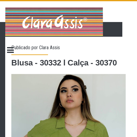
PÁGINA INICIAL
LOJA VIRTUAL
ONDE ENCONTRAR
Publicado por
Clara Assis
CONTATO
PROMOÇÃO
Blusa - 30332 l Calça - 30370
NOSSA HISTÓRIA