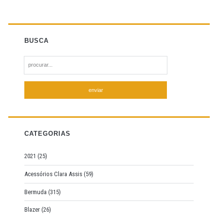
BUSCA
S
e
a
r
c
h
f
CATEGORIAS
o
r
2021
(25)
:
Acessórios Clara Assis
(59)
Bermuda
(315)
Blazer
(26)