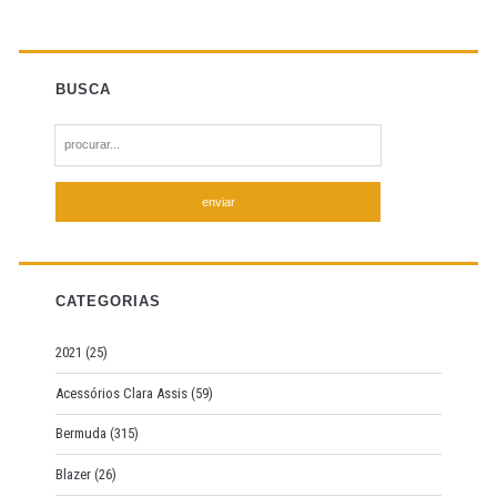
BUSCA
S
e
a
r
c
h
f
CATEGORIAS
o
r
2021
(25)
:
Acessórios Clara Assis
(59)
Bermuda
(315)
Blazer
(26)