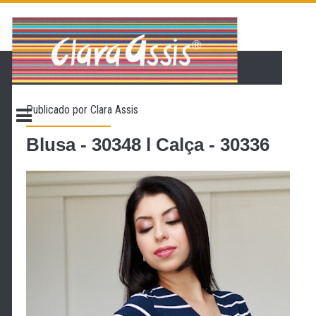
PÁGINA INICIAL
LOJA VIRTUAL
ONDE ENCONTRAR
Publicado por
Clara Assis
CONTATO
PROMOÇÃO
Blusa - 30348 l Calça - 30336
NOSSA HISTÓRIA