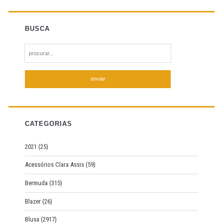
BUSCA
S
e
a
r
c
h
f
CATEGORIAS
o
r
2021
(25)
:
Acessórios Clara Assis
(59)
Bermuda
(315)
Blazer
(26)
Blusa
(2917)