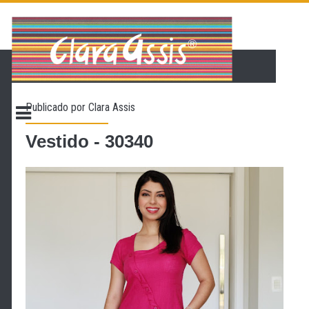
PÁGINA INICIAL
LOJA VIRTUAL
ONDE ENCONTRAR
Publicado por
Clara Assis
CONTATO
PROMOÇÃO
Vestido - 30340
NOSSA HISTÓRIA