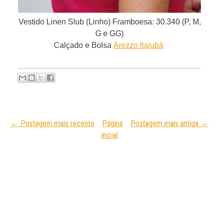
Vestido Linen Slub (Linho) Framboesa: 30.340 (P, M,
G e GG)
C
alçado e Bolsa
Arezzo Itajubá
← Postagem mais recente
Página
Postagem mais antiga →
inicial