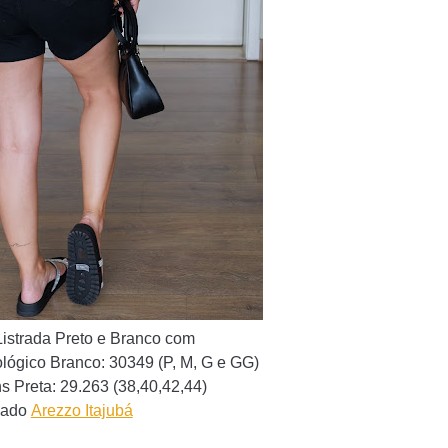
Listrada Preto e Branco com
lógico Branco: 30349 (P, M
, G e GG)
ns Preta: 29.263
(38,40,42,44)
çado
Arezzo Itajubá