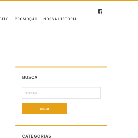
TATO
PROMOÇÃO
NOSSA HISTÓRIA
BUSCA
S
e
a
r
c
h
f
CATEGORIAS