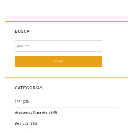
BUSCA
S
e
a
r
c
h
f
CATEGORIAS
o
r
2021
(25)
:
Acessórios Clara Assis
(59)
Bermuda
(315)