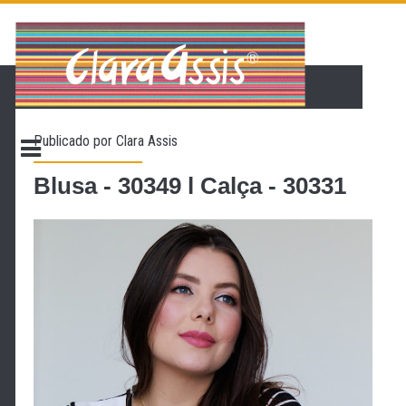
PÁGINA INICIAL
LOJA VIRTUAL
ONDE ENCONTRAR
Publicado por
Clara Assis
CONTATO
PROMOÇÃO
Blusa - 30349 l Calça - 30331
NOSSA HISTÓRIA