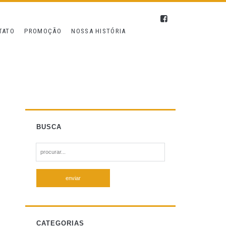
TATO
PROMOÇÃO
NOSSA HISTÓRIA
BUSCA
S
e
a
r
c
h
f
CATEGORIAS