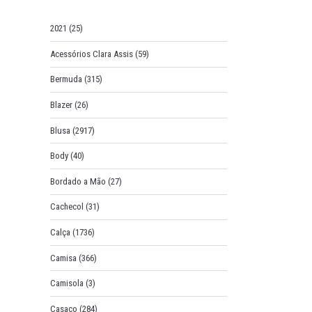
o
r
2021
(25)
:
Acessórios Clara Assis
(59)
Bermuda
(315)
Blazer
(26)
Blusa
(2917)
Body
(40)
Bordado a Mão
(27)
Cachecol
(31)
Calça
(1736)
Camisa
(366)
Camisola
(3)
Casaco
(284)