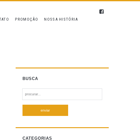
TATO
PROMOÇÃO
NOSSA HISTÓRIA
BUSCA
S
e
a
r
c
h
f
CATEGORIAS