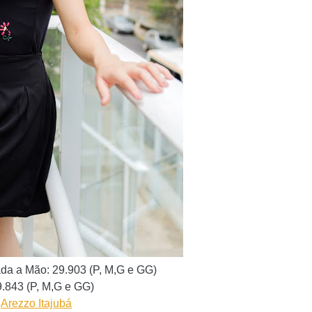
ada a Mão: 29.903
(P, M,G e GG)
43 (
P, M,G e GG
)
Arezzo Itajubá