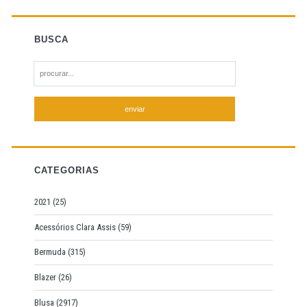
BUSCA
S
e
a
r
c
h
f
CATEGORIAS
o
r
2021
(25)
:
Acessórios Clara Assis
(59)
Bermuda
(315)
Blazer
(26)
Blusa
(2917)