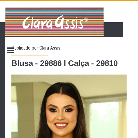
PÁGINA INICIAL
LOJA VIRTUAL
ONDE ENCONTRAR
Publicado por
Clara Assis
CONTATO
PROMOÇÃO
Blusa - 29886 l Calça - 29810
NOSSA HISTÓRIA