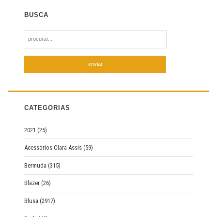
BUSCA
S
e
a
r
c
h
f
CATEGORIAS
o
r
2021
(25)
:
Acessórios Clara Assis
(59)
Bermuda
(315)
Blazer
(26)
Blusa
(2917)