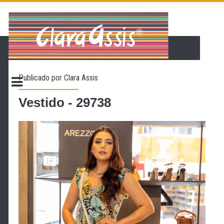
PÁGINA INICIAL
LOJA VIRTUAL
ONDE ENCONTRAR
Publicado por
Clara Assis
CONTATO
PROMOÇÃO
Vestido - 29738
NOSSA HISTÓRIA