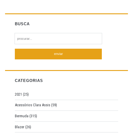
BUSCA
S
e
a
r
c
h
f
CATEGORIAS
o
r
2021
(25)
:
Acessórios Clara Assis
(59)
Bermuda
(315)
Blazer
(26)