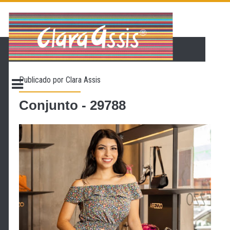
PÁGINA INICIAL
LOJA VIRTUAL
ONDE ENCONTRAR
Publicado por
Clara Assis
CONTATO
PROMOÇÃO
Conjunto - 29788
NOSSA HISTÓRIA