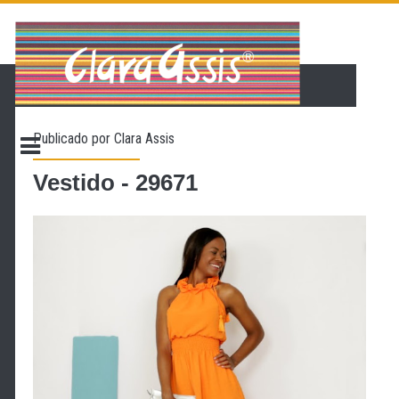
PÁGINA INICIAL
LOJA VIRTUAL
ONDE ENCONTRAR
Publicado por
Clara Assis
CONTATO
PROMOÇÃO
Vestido - 29671
NOSSA HISTÓRIA