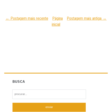
← Postagem mais recente
Página
Postagem mais antiga →
inicial
BUSCA
S
e
a
r