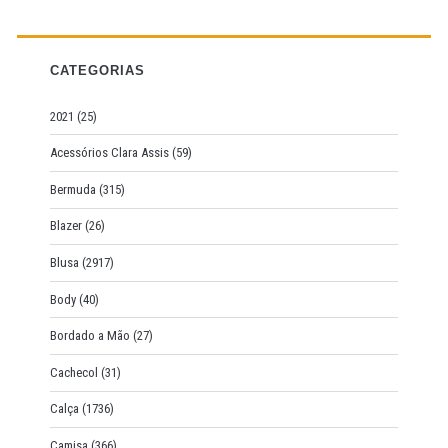
c
h
f
CATEGORIAS
o
r
2021
(25)
:
Acessórios Clara Assis
(59)
Bermuda
(315)
Blazer
(26)
Blusa
(2917)
Body
(40)
Bordado a Mão
(27)
Cachecol
(31)
Calça
(1736)
Camisa
(366)