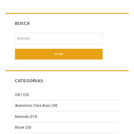
BUSCA
S
e
a
r
c
h
f
CATEGORIAS
o
r
2021
(25)
:
Acessórios Clara Assis
(59)
Bermuda
(315)
Blazer
(26)