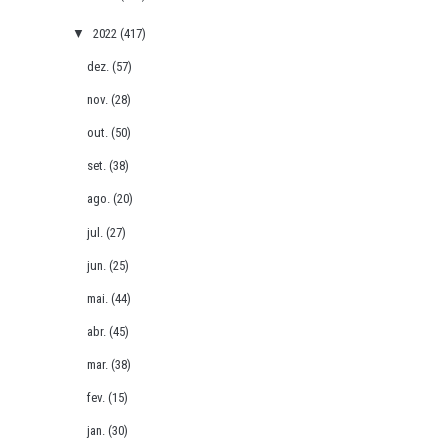
▼
2022
(417)
dez.
(57)
nov.
(28)
out.
(50)
set.
(38)
ago.
(20)
jul.
(27)
jun.
(25)
mai.
(44)
abr.
(45)
mar.
(38)
fev.
(15)
jan.
(30)