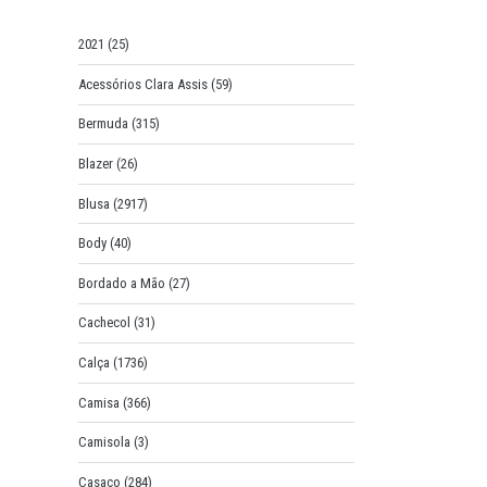
o
r
2021
(25)
:
Acessórios Clara Assis
(59)
Bermuda
(315)
Blazer
(26)
Blusa
(2917)
Body
(40)
Bordado a Mão
(27)
Cachecol
(31)
Calça
(1736)
Camisa
(366)
Camisola
(3)
Casaco
(284)