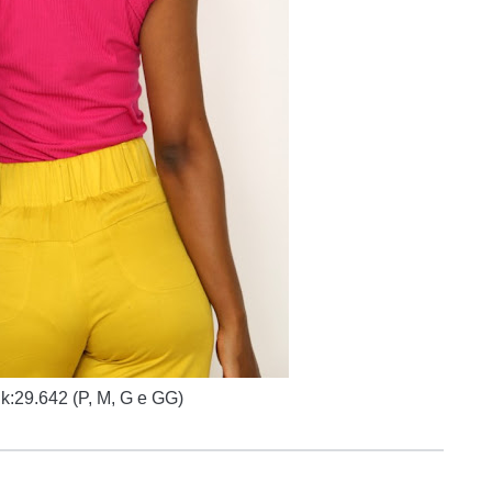
k:
29.642 (P, M, G e GG)