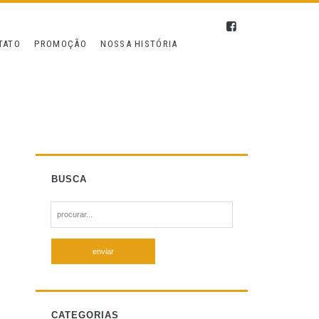
TATO
PROMOÇÃO
NOSSA HISTÓRIA
BUSCA
S
e
a
r
c
h
f
CATEGORIAS