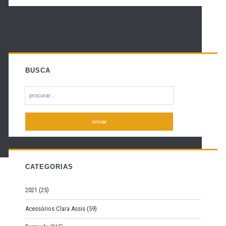
BUSCA
S
e
a
r
c
h
f
CATEGORIAS
o
r
2021
(25)
:
Acessórios Clara Assis
(59)