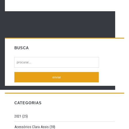
BUSCA
S
e
a
r
c
h
f
CATEGORIAS
o
r
2021
(25)
:
Acessórios Clara Assis
(59)